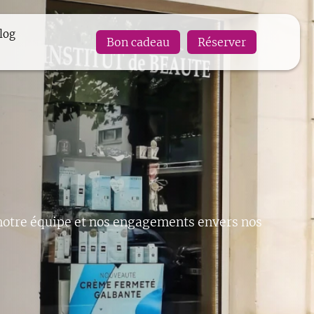
log
Bon cadeau
Réserver
 notre équipe et nos engagements envers nos