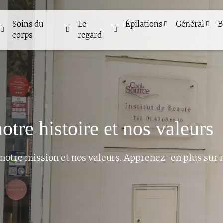
Soins du
Le
Épilations
Général
B
corps
regard
tre histoire et nos valeurs
notre mission et nos valeurs. Apprenez-en plus sur