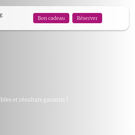
og
Bon cadeau
Réserver
bles et résultats garantis !