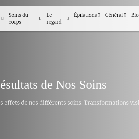
Soins du
Le
Épilations
Général
Bl
corps
regard
Résultats de Nos Soins
 effets de nos différents soins. Transformations visi