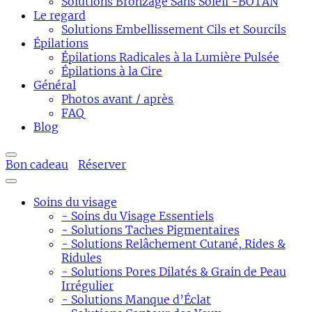
Solutions Bronzage Sans Soleil -BOTAN
Le regard
Solutions Embellissement Cils et Sourcils
Épilations
Épilations Radicales à la Lumière Pulsée
Épilations à la Cire
Général
Photos avant / après
FAQ
Blog
Bon cadeau
Réserver
Soins du visage
- Soins du Visage Essentiels
- Solutions Taches Pigmentaires
- Solutions Relâchement Cutané, Rides &
Ridules
- Solutions Pores Dilatés & Grain de Peau
Irrégulier
- Solutions Manque d’Éclat