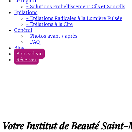
Le regard
- Solutions Embellissement Cils et Sourcils
Épilations
- Épilations Radicales à la Lumière Pulsée
- Épilations à la Cire
Général
- Photos avant / après
- FAQ
Blog
Bon cadeau
Réserver
Votre Institut de Beauté Saint