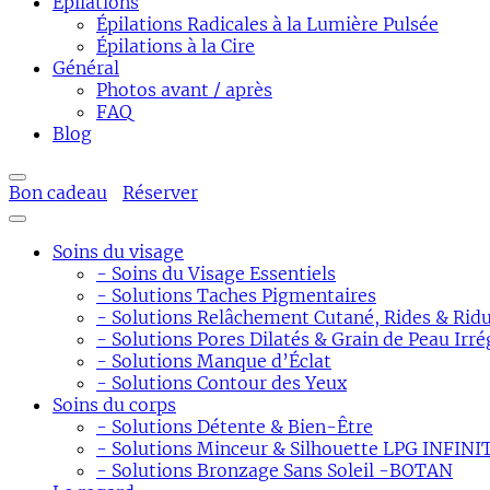
Épilations
Épilations Radicales à la Lumière Pulsée
Épilations à la Cire
Général
Photos avant / après
FAQ
Blog
Bon cadeau
Réserver
Soins du visage
- Soins du Visage Essentiels
- Solutions Taches Pigmentaires
- Solutions Relâchement Cutané, Rides & Ridu
- Solutions Pores Dilatés & Grain de Peau Irré
- Solutions Manque d’Éclat
- Solutions Contour des Yeux
Soins du corps
- Solutions Détente & Bien-Être
- Solutions Minceur & Silhouette LPG INFINI
- Solutions Bronzage Sans Soleil -BOTAN