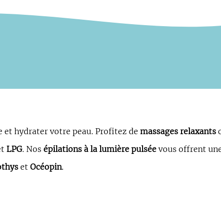
e et hydrater votre peau. Profitez de
massages relaxants
et
LPG
. Nos
épilations à la lumière pulsée
vous offrent un
othys
et
Océopin
.