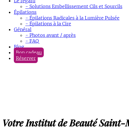
Le regard
- Solutions Embellissement Cils et Sourcils
Épilations
- Épilations Radicales à la Lumière Pulsée
- Épilations à la Cire
Général
- Photos avant / après
- FAQ
Blog
Bon cadeau
Réserver
Votre Institut de Beauté Saint