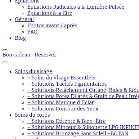
Épilations
Épilations Radicales à la Lumière Pulsée
Épilations à la Cire
Général
Photos avant / après
FAQ
Blog
Bon cadeau
Réserver
Soins du visage
- Soins du Visage Essentiels
- Solutions Taches Pigmentaires
- Solutions Relâchement Cutané, Rides & Ridu
- Solutions Pores Dilatés & Grain de Peau Irré
- Solutions Manque d’Éclat
- Solutions Contour des Yeux
Soins du corps
- Solutions Détente & Bien-Être
- Solutions Minceur & Silhouette LPG INFINI
- Solutions Bronzage Sans Soleil -BOTAN