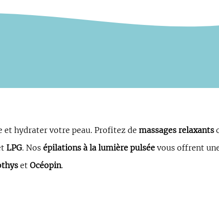
e et hydrater votre peau. Profitez de
massages relaxants
et
LPG
. Nos
épilations à la lumière pulsée
vous offrent un
othys
et
Océopin
.