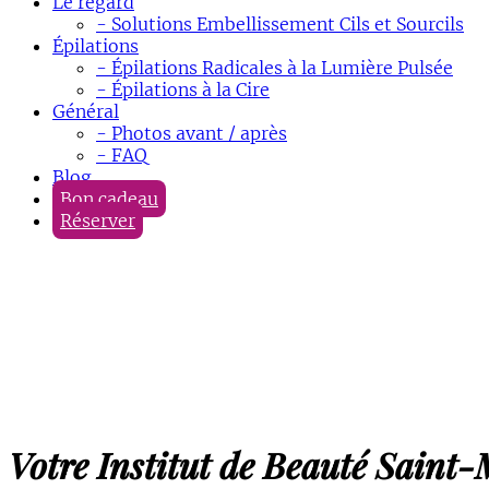
Le regard
- Solutions Embellissement Cils et Sourcils
Épilations
- Épilations Radicales à la Lumière Pulsée
- Épilations à la Cire
Général
- Photos avant / après
- FAQ
Blog
Bon cadeau
Réserver
Votre Institut de Beauté Saint