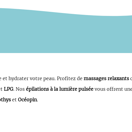
e et hydrater votre peau. Profitez de
massages relaxants
et
LPG
. Nos
épilations à la lumière pulsée
vous offrent un
othys
et
Océopin
.