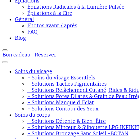
Épilations
Épilations Radicales à la Lumière Pulsée
Épilations à la Cire
Général
Photos avant / après
FAQ
Blog
Bon cadeau
Réserver
Soins du visage
- Soins du Visage Essentiels
- Solutions Taches Pigmentaires
- Solutions Relâchement Cutané, Rides & Ridu
- Solutions Pores Dilatés & Grain de Peau Irré
- Solutions Manque d’Éclat
- Solutions Contour des Yeux
Soins du corps
- Solutions Détente & Bien-Être
- Solutions Minceur & Silhouette LPG INFINI
- Solutions Bronzage Sans Soleil -BOTAN